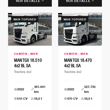
VER DETALLE →
VER DETALLE →
MAN TOPUSED
MAN TOPUSED
CAMIÓN · MAN
CAMIÓN · MAN
MAN TGX 18.510
MAN TGX 18.470
4x2 BL SA
4x2 BL SA
Tractora 4x2
Tractora 4x2
361.641
527.735
📅
2022
📏
📅
2022
📏
km
km
⚙️
510 CV
⚖️
18,0 t
⚙️
470 CV
⚖️
18,0 t