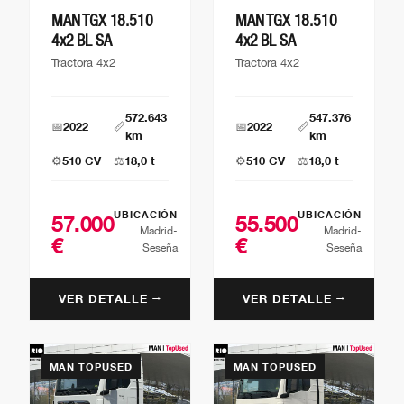
MAN TGX 18.510
MAN TGX 18.510
4x2 BL SA
4x2 BL SA
Tractora 4x2
Tractora 4x2
572.643
547.376
📅
2022
📏
📅
2022
📏
km
km
⚙️
510 CV
⚖️
18,0 t
⚙️
510 CV
⚖️
18,0 t
UBICACIÓN
UBICACIÓN
57.000
55.500
Madrid-
Madrid-
€
€
Seseña
Seseña
VER DETALLE →
VER DETALLE →
MAN TOPUSED
MAN TOPUSED