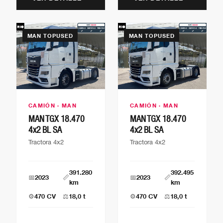
MAN TOPUSED
MAN TOPUSED
CAMIÓN · MAN
CAMIÓN · MAN
MAN TGX 18.470
MAN TGX 18.470
4x2 BL SA
4x2 BL SA
Tractora 4x2
Tractora 4x2
391.280
392.495
📅
2023
📏
📅
2023
📏
km
km
⚙️
470 CV
⚖️
18,0 t
⚙️
470 CV
⚖️
18,0 t