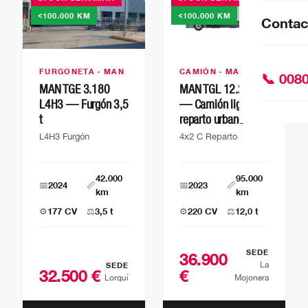
<100.000 KM
<100.000 KM
Contac
FURGONETA · MAN
CAMIÓN · MAN
📞 008
MAN TGE 3.180
MAN TGL 12.220
L4H3 — Furgón 3,5
— Camión ligero
t
reparto urbano
L4H3 Furgón
4x2 C Reparto
42.000
95.000
📅
2024
📏
📅
2023
📏
km
km
⚙️
177 CV
⚖️
3,5 t
⚙️
220 CV
⚖️
12,0 t
SEDE
36.900
La
SEDE
32.500 €
€
Lorquí
Mojonera