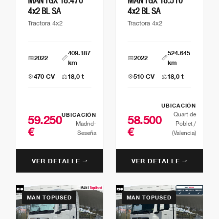
MAN TGX 18.470
MAN TGX 18.510
4x2 BL SA
4x2 BL SA
Tractora 4x2
Tractora 4x2
409.187
524.645
📅
2022
📏
📅
2022
📏
km
km
⚙️
470 CV
⚖️
18,0 t
⚙️
510 CV
⚖️
18,0 t
UBICACIÓN
Quart de
UBICACIÓN
59.250
58.500
Madrid-
Poblet /
€
€
Seseña
(Valencia)
VER DETALLE →
VER DETALLE →
MAN TOPUSED
MAN TOPUSED