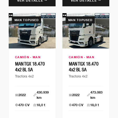
VER DETALLE →
VER DETALLE →
MAN TOPUSED
MAN TOPUSED
CAMIÓN · MAN
CAMIÓN · MAN
MAN TGX 18.470
MAN TGX 18.470
4x2 BL SA
4x2 BL SA
Tractora 4x2
Tractora 4x2
430.939
473.083
📅
2022
📏
📅
2022
📏
km
km
⚙️
470 CV
⚖️
18,0 t
⚙️
470 CV
⚖️
18,0 t