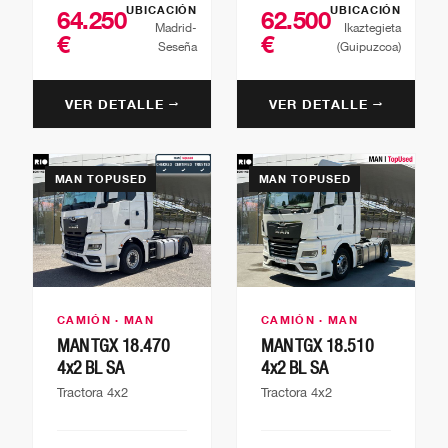
UBICACIÓN
UBICACIÓN
64.250
62.500
Madrid-
Ikaztegieta
€
€
Seseña
(Guipuzcoa)
VER DETALLE →
VER DETALLE →
MAN TOPUSED
MAN TOPUSED
CAMIÓN · MAN
CAMIÓN · MAN
MAN TGX 18.470
MAN TGX 18.510
4x2 BL SA
4x2 BL SA
Tractora 4x2
Tractora 4x2