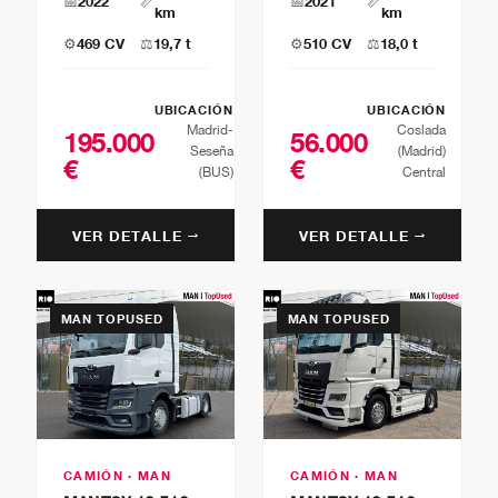
📅
2022
📏
📅
2021
📏
km
km
⚙️
469 CV
⚖️
19,7 t
⚙️
510 CV
⚖️
18,0 t
UBICACIÓN
UBICACIÓN
Madrid-
Coslada
195.000
56.000
Seseña
(Madrid)
€
€
(BUS)
Central
VER DETALLE →
VER DETALLE →
MAN TOPUSED
MAN TOPUSED
CAMIÓN · MAN
CAMIÓN · MAN