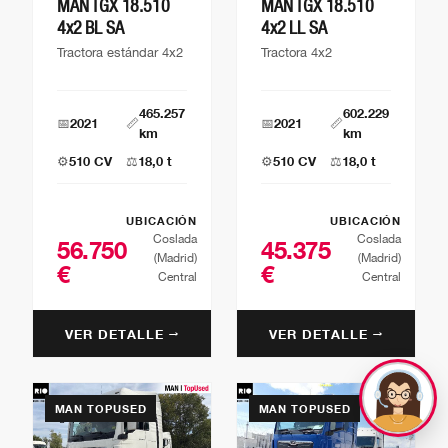
MAN TGX 18.510
MAN TGX 18.510
4x2 BL SA
4x2 LL SA
Tractora estándar 4x2
Tractora 4x2
465.257
602.229
📅
2021
📏
📅
2021
📏
km
km
⚙️
510 CV
⚖️
18,0 t
⚙️
510 CV
⚖️
18,0 t
UBICACIÓN
UBICACIÓN
Coslada
Coslada
56.750
45.375
(Madrid)
(Madrid)
€
€
Central
Central
VER DETALLE →
VER DETALLE →
MAN TOPUSED
MAN TOPUSED