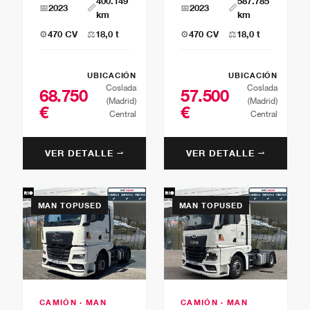
400.149
587.785
📅
2023
📏
📅
2023
📏
km
km
⚙️
470 CV
⚖️
18,0 t
⚙️
470 CV
⚖️
18,0 t
UBICACIÓN
UBICACIÓN
Coslada
Coslada
68.750
57.500
(Madrid)
(Madrid)
€
€
Central
Central
VER DETALLE →
VER DETALLE →
MAN TOPUSED
MAN TOPUSED
CAMIÓN · MAN
CAMIÓN · MAN