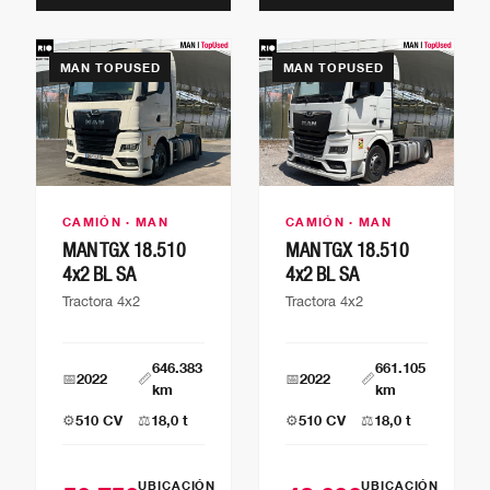
MAN TOPUSED
MAN TOPUSED
CAMIÓN · MAN
CAMIÓN · MAN
MAN TGX 18.510
MAN TGX 18.510
4x2 BL SA
4x2 BL SA
Tractora 4x2
Tractora 4x2
646.383
661.105
📅
2022
📏
📅
2022
📏
km
km
⚙️
510 CV
⚖️
18,0 t
⚙️
510 CV
⚖️
18,0 t
UBICACIÓN
UBICACIÓN