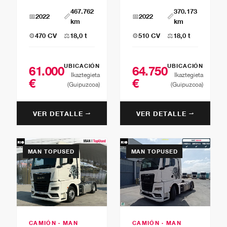
467.762
370.173
📅
2022
📏
📅
2022
📏
km
km
⚙️
470 CV
⚖️
18,0 t
⚙️
510 CV
⚖️
18,0 t
UBICACIÓN
UBICACIÓN
61.000
64.750
Ikaztegieta
Ikaztegieta
€
€
(Guipuzcoa)
(Guipuzcoa)
VER DETALLE →
VER DETALLE →
MAN TOPUSED
MAN TOPUSED
CAMIÓN · MAN
CAMIÓN · MAN