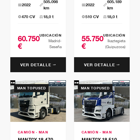
505.098
605.189
📅
2022
📏
📅
2022
📏
km
km
⚙️
470 CV
⚖️
18,0 t
⚙️
510 CV
⚖️
18,0 t
UBICACIÓN
UBICACIÓN
60.750
55.750
Madrid-
Ikaztegieta
€
€
Seseña
(Guipuzcoa)
VER DETALLE →
VER DETALLE →
MAN TOPUSED
MAN TOPUSED
CAMIÓN · MAN
CAMIÓN · MAN