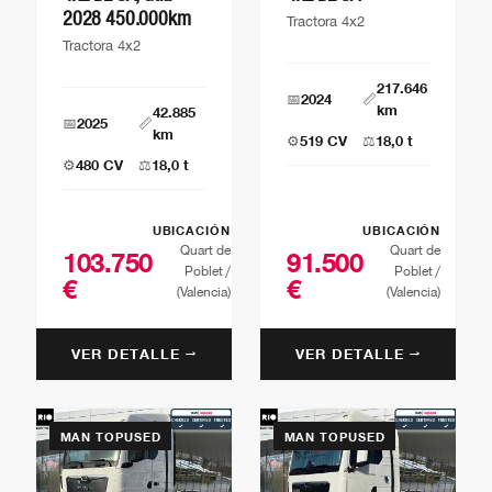
2028 450.000km
Tractora 4x2
Tractora 4x2
217.646
📅
2024
📏
km
42.885
📅
2025
📏
km
⚙️
519 CV
⚖️
18,0 t
⚙️
480 CV
⚖️
18,0 t
UBICACIÓN
UBICACIÓN
Quart de
Quart de
103.750
91.500
Poblet /
Poblet /
€
€
(Valencia)
(Valencia)
VER DETALLE →
VER DETALLE →
MAN TOPUSED
MAN TOPUSED