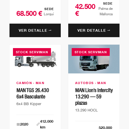
SEDE
42.500
Palma de
SEDE
68.500 €
€
Lorquí
Mallorca
VER DETALLE →
VER DETALLE →
STOCK SERVIMAN
STOCK SERVIMAN
CAMIÓN · MAN
AUTOBÚS · MAN
MAN TGS 26.430
MAN Lion's Intercity
6x4 Basculante
13.290 — 59
plazas
6x4 BB Kipper
13.290 HOCL
412.000
📅
2020
📏
km
520.000