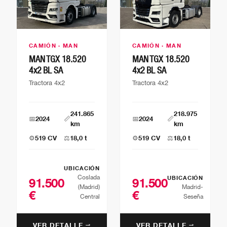
CAMIÓN · MAN
CAMIÓN · MAN
MAN TGX 18.520
MAN TGX 18.520
4x2 BL SA
4x2 BL SA
Tractora 4x2
Tractora 4x2
241.865
218.975
📅
2024
📏
📅
2024
📏
km
km
⚙️
519 CV
⚖️
18,0 t
⚙️
519 CV
⚖️
18,0 t
UBICACIÓN
Coslada
UBICACIÓN
91.500
91.500
(Madrid)
Madrid-
€
€
Central
Seseña
VER DETALLE →
VER DETALLE →