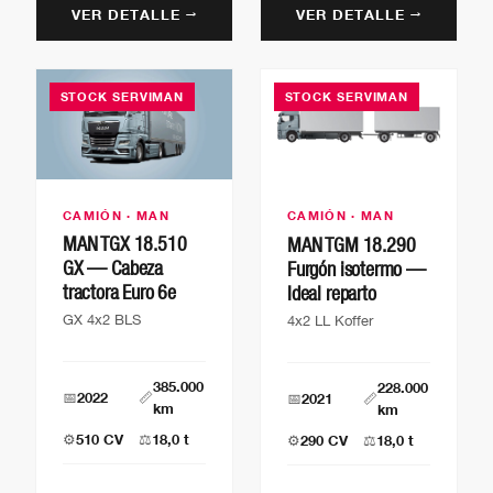
VER DETALLE →
VER DETALLE →
STOCK SERVIMAN
STOCK SERVIMAN
CAMIÓN · MAN
CAMIÓN · MAN
MAN TGX 18.510
MAN TGM 18.290
GX — Cabeza
Furgón isotermo —
tractora Euro 6e
Ideal reparto
GX 4x2 BLS
4x2 LL Koffer
385.000
228.000
📅
2022
📏
📅
2021
📏
km
km
⚙️
510 CV
⚖️
18,0 t
⚙️
290 CV
⚖️
18,0 t