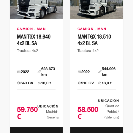
CAMIÓN · MAN
CAMIÓN · MAN
MAN TGX 18.640
MAN TGX 18.510
4x2 BL SA
4x2 BL SA
Tractora 4x2
Tractora 4x2
628.673
544.996
📅
2022
📏
📅
2022
📏
km
km
⚙️
640 CV
⚖️
18,0 t
⚙️
510 CV
⚖️
18,0 t
UBICACIÓN
Quart de
UBICACIÓN
59.750
58.500
Madrid-
Poblet /
€
€
Seseña
(Valencia)