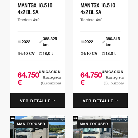
MAN TGX 18.510
MAN TGX 18.510
4x2 BL SA
4x2 BL SA
Tractora 4x2
Tractora 4x2
388.325
380.315
📅
2022
📏
📅
2022
📏
km
km
⚙️
510 CV
⚖️
18,0 t
⚙️
510 CV
⚖️
18,0 t
UBICACIÓN
UBICACIÓN
64.750
64.750
Ikaztegieta
Ikaztegieta
€
€
(Guipuzcoa)
(Guipuzcoa)
VER DETALLE →
VER DETALLE →
MAN TOPUSED
MAN TOPUSED