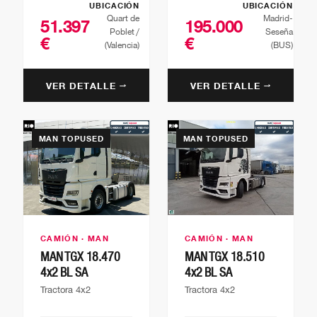
UBICACIÓN
UBICACIÓN
Quart de
Madrid-
51.397
195.000
Poblet /
Seseña
€
€
(Valencia)
(BUS)
VER DETALLE →
VER DETALLE →
MAN TOPUSED
MAN TOPUSED
CAMIÓN · MAN
CAMIÓN · MAN
MAN TGX 18.470
MAN TGX 18.510
4x2 BL SA
4x2 BL SA
Tractora 4x2
Tractora 4x2