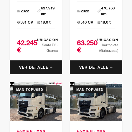
637.919
470.758
📅
2022
📏
📅
2022
📏
km
km
⚙️
581 CV
⚖️
18,0 t
⚙️
510 CV
⚖️
18,0 t
UBICACIÓN
UBICACIÓN
42.245
63.250
Santa Fé -
Ikaztegieta
€
€
Granda
(Guipuzcoa)
VER DETALLE →
VER DETALLE →
MAN TOPUSED
MAN TOPUSED
CAMIÓN · MAN
CAMIÓN · MAN