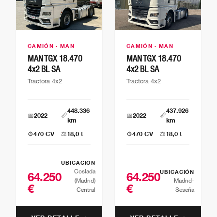
CAMIÓN · MAN
CAMIÓN · MAN
MAN TGX 18.470
MAN TGX 18.470
4x2 BL SA
4x2 BL SA
Tractora 4x2
Tractora 4x2
448.336
437.926
📅
2022
📏
📅
2022
📏
km
km
⚙️
470 CV
⚖️
18,0 t
⚙️
470 CV
⚖️
18,0 t
UBICACIÓN
Coslada
UBICACIÓN
64.250
64.250
(Madrid)
Madrid-
€
€
Central
Seseña