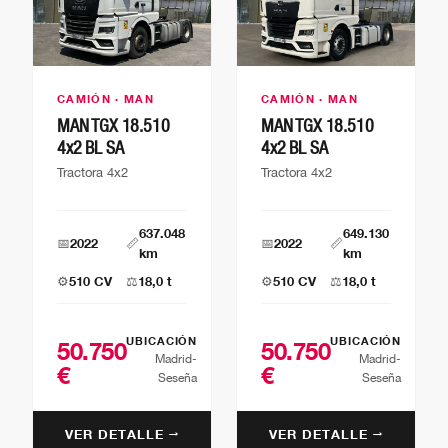
CAMIÓN · MAN
CAMIÓN · MAN
MAN TGX 18.510
MAN TGX 18.510
4x2 BL SA
4x2 BL SA
Tractora 4x2
Tractora 4x2
637.048
649.130
📅
2022
📏
📅
2022
📏
km
km
⚙️
510 CV
⚖️
18,0 t
⚙️
510 CV
⚖️
18,0 t
UBICACIÓN
UBICACIÓN
50.750
50.750
Madrid-
Madrid-
€
€
Seseña
Seseña
VER DETALLE →
VER DETALLE →