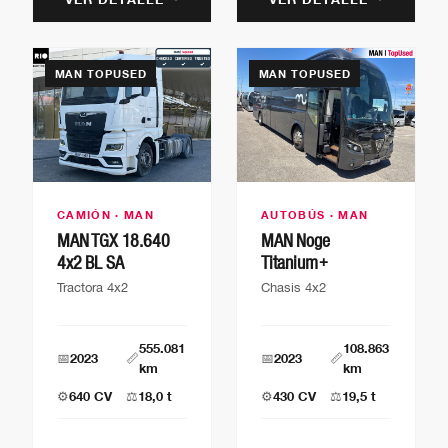
MAN TOPUSED
MAN TOPUSED
CAMIÓN · MAN
AUTOBÚS · MAN
MAN TGX 18.640
MAN Noge
4x2 BL SA
Titanium+
Tractora 4x2
Chasis 4x2
555.081
108.863
📅
2023
📏
📅
2023
📏
km
km
⚙️
640 CV
⚖️
18,0 t
⚙️
430 CV
⚖️
19,5 t