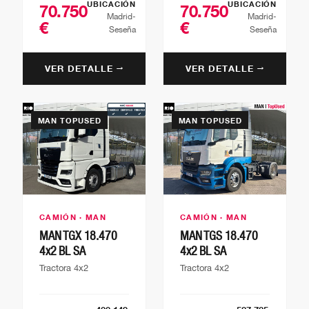
UBICACIÓN
UBICACIÓN
70.750
70.750
Madrid-
Madrid-
€
€
Seseña
Seseña
VER DETALLE →
VER DETALLE →
MAN TOPUSED
MAN TOPUSED
CAMIÓN · MAN
CAMIÓN · MAN
MAN TGX 18.470
MAN TGS 18.470
4x2 BL SA
4x2 BL SA
Tractora 4x2
Tractora 4x2