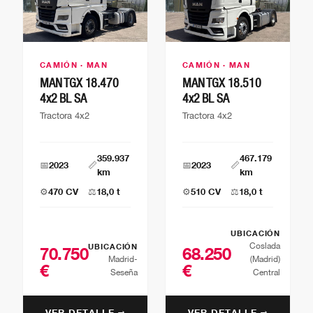
CAMIÓN · MAN
CAMIÓN · MAN
MAN TGX 18.470
MAN TGX 18.510
4x2 BL SA
4x2 BL SA
Tractora 4x2
Tractora 4x2
359.937
467.179
📅
2023
📏
📅
2023
📏
km
km
⚙️
470 CV
⚖️
18,0 t
⚙️
510 CV
⚖️
18,0 t
UBICACIÓN
Coslada
UBICACIÓN
70.750
68.250
Madrid-
(Madrid)
€
€
Seseña
Central
VER DETALLE →
VER DETALLE →