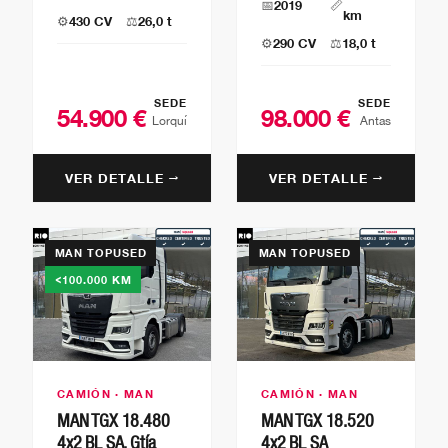
📅
2019
📏
km
⚙️
430 CV
⚖️
26,0 t
⚙️
290 CV
⚖️
18,0 t
SEDE
SEDE
54.900 €
98.000 €
Lorquí
Antas
VER DETALLE →
VER DETALLE →
MAN TOPUSED
MAN TOPUSED
<100.000 KM
CAMIÓN · MAN
CAMIÓN · MAN
MAN TGX 18.480
MAN TGX 18.520
4x2 BL SA, Gtía
4x2 BL SA