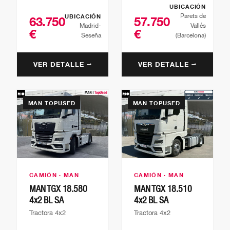
UBICACIÓN
Parets de
UBICACIÓN
63.750
57.750
Madrid-
Vallés
€
€
Seseña
(Barcelona)
VER DETALLE →
VER DETALLE →
MAN TOPUSED
MAN TOPUSED
CAMIÓN · MAN
CAMIÓN · MAN
MAN TGX 18.580
MAN TGX 18.510
4x2 BL SA
4x2 BL SA
Tractora 4x2
Tractora 4x2