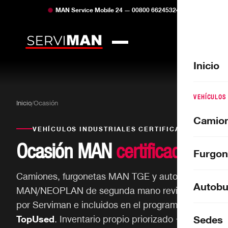
MAN Service Mobile 24 — 00800 66245324
Inicio
VEHÍCULOS
Inicio
/
Ocasión
Camio
VEHÍCULOS INDUSTRIALES CERTIFICADOS
Ocasión MAN
certificada
Furgon
Camiones, furgonetas MAN TGE y autobuses
Autobu
MAN/NEOPLAN de segunda mano revisados
por Serviman e incluidos en el programa
MAN
Sedes
TopUsed
. Inventario propio priorizado +