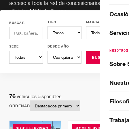
acceso a toda la red de concesionarios
oficiales MAN de Europa.
Ocasió
TIPO
MARCA
BUSCAR
Servici
SEDE
DESDE AÑO
NOSOTROS
BUSCAR
Sobre 
Nuestra
76
vehículos disponibles
Filosof
ORDENAR
Trabaj
STOCK SERVIMAN
STOCK SERVIMAN