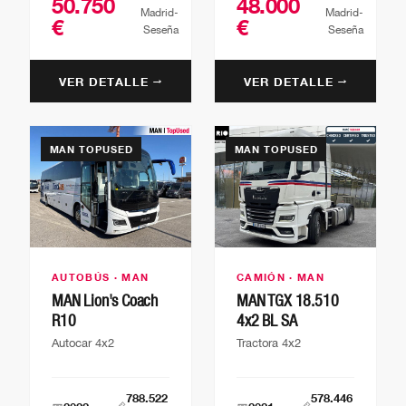
50.750
48.000
Madrid-
Madrid-
€
€
Seseña
Seseña
VER DETALLE →
VER DETALLE →
MAN TOPUSED
MAN TOPUSED
AUTOBÚS · MAN
CAMIÓN · MAN
MAN Lion's Coach
MAN TGX 18.510
R10
4x2 BL SA
Autocar 4x2
Tractora 4x2
788.522
578.446