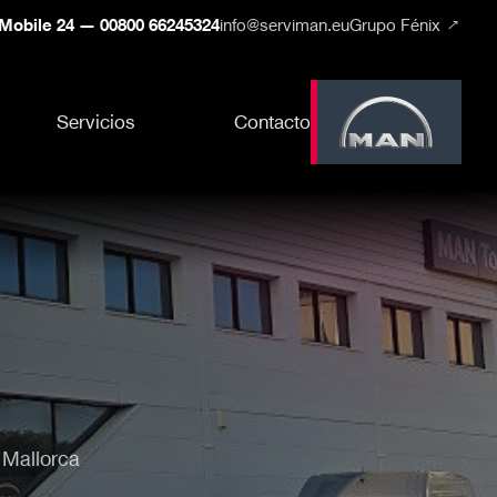
Mobile 24 — 00800 66245324
info@serviman.eu
Grupo Fénix ↗
Servicios
Contacto
 Mallorca