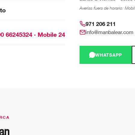
Averías fuera de horario: Mobi
to
971 206 211
info@manbalear.com
00 66245324 · Mobile 24
WHATSAPP
ORCA
an