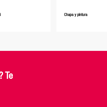
4
Chapa y pintura
? Te