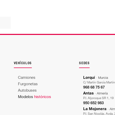
VEHÍCULOS
SEDES
Camiones
Lorquí
· Murcia
C/ Martín García Martíne
Furgonetas
968 68 75 67
Autobuses
Antas
· Almería
Modelos
históricos
P.I. Aljoroque SR 1, 19
950 652 983
La Mojonera
· Alm
P.I. San Nicolás, Avda.