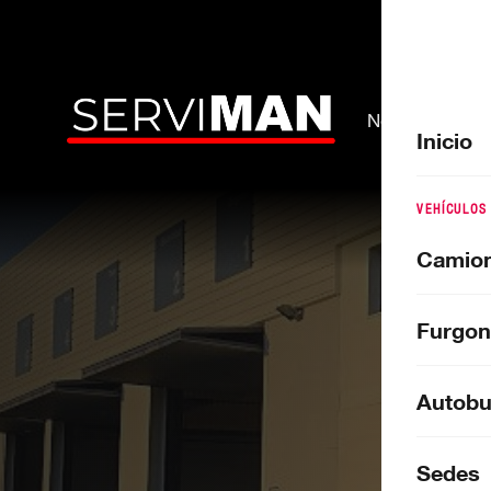
Nosotros
Inicio
VEHÍCULOS
Camio
BALE
Furgon
Se
Autobu
C/ Gremio
Sedes
· Lunes a