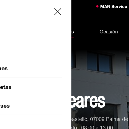
MAN Service 
Vehículos
Sedes
Ocasión
nes
ARES · PALMA DE MALLORCA
etas
rviman Baleares
ses
 de los Herreros 10, P.I. Son Castelló, 07009 Palma de
 Viernes · 08:00 a 21:00 · Sábado · 08:00 a 13:00