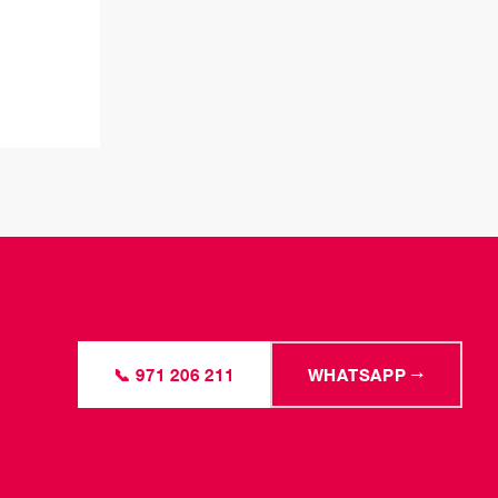
📞 971 206 211
WHATSAPP →