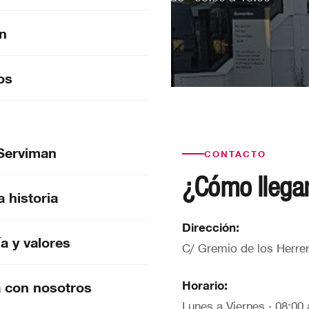
n
rviman Baleares
os
Serviman
CONTACTO
¿Cómo llegar
 historia
Dirección:
ía y valores
C/ Gremio de los Herrer
Horario:
a con nosotros
Lunes a Viernes · 08:00 