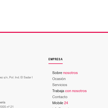
EMPRESA
Sobre
nosotros
z s/n, Pol. Ind. El Sadar I
Ocasión
Servicios
Trabaja
con nosotros
Contacto
ería
Mobile
24
 2005 nº 21